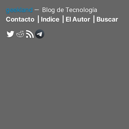
Saltar
geekland
Blog de Tecnología
al
Contacto
Indice
El Autor
Buscar
contenido
Twitter
Reddit
RSS
Telegram