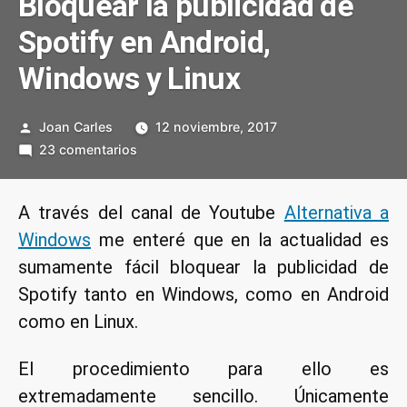
Bloquear la publicidad de
Spotify en Android,
Windows y Linux
Publicado
Joan Carles
12 noviembre, 2017
por
en
23 comentarios
Bloquear
la
A través del canal de Youtube
Alternativa a
publicidad
Windows
me enteré que en la actualidad es
de
Spotify
sumamente fácil bloquear la publicidad de
en
Spotify tanto en Windows, como en Android
Android,
como en Linux.
Windows
y
El procedimiento para ello es
Linux
extremadamente sencillo. Únicamente