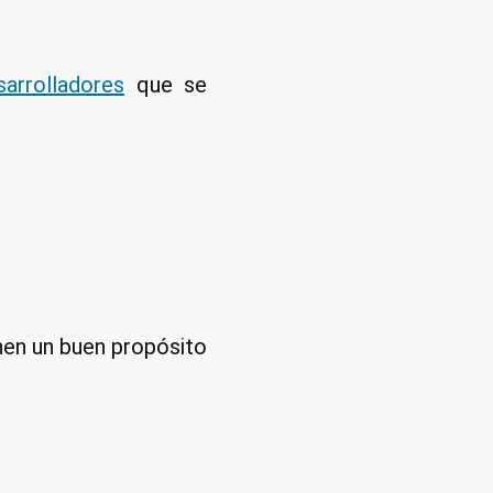
la
privacidad
arrolladores
que se
nen un buen propósito