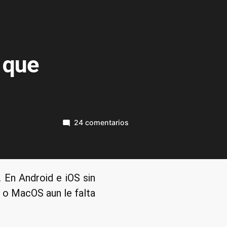
 que
en
24 comentarios
Brave,
un
navegador
rápido
En Android e iOS sin
y
 o MacOS aun le falta
seguro
que
respeta