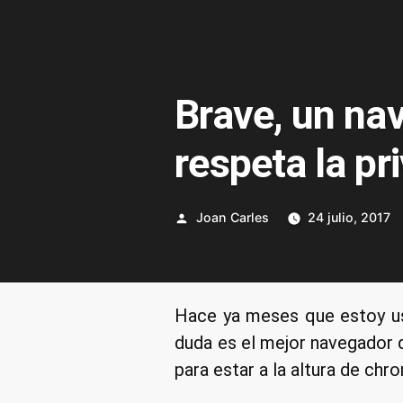
Brave, un na
respeta la pr
Publicado
Joan Carles
24 julio, 2017
por
Hace ya meses que estoy us
duda es el mejor navegador 
para estar a la altura de chr