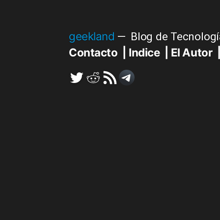
Saltar
al
geekland
Blog de Tecnologí
contenido
Contacto
Indice
El Autor
Twitter
Reddit
RSS
Telegram