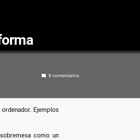
forma
en
8 comentarios
Como
arrancar
en
modo
 ordenador. Ejemplos
consola
de
forma
e sobremesa como un
permanente