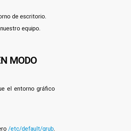
en
Linux
rno de escritorio.
 nuestro equipo.
EN MODO
e el entorno gráfico
hero
/etc/default/grub
.