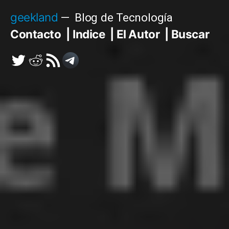
Saltar
geekland
Blog de Tecnología
al
Contacto
Indice
El Autor
Buscar
contenido
Twitter
Reddit
RSS
Telegram