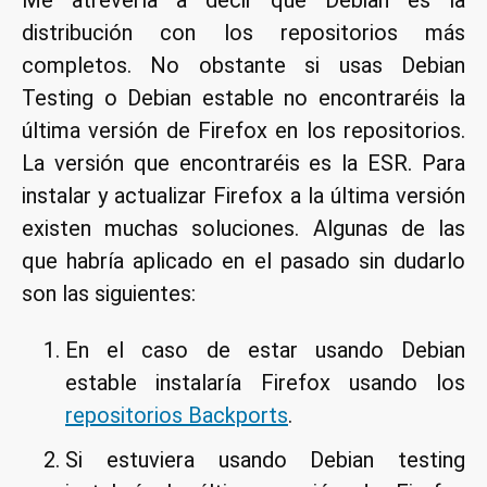
Me atrevería a decir que Debian es la
actua
distribución con los repositorios más
Firef
a
completos. No obstante si usas Debian
la
Testing o Debian estable no encontraréis la
últi
última versión de Firefox en los repositorios.
vers
La versión que encontraréis es la ESR. Para
con
instalar y actualizar Firefox a la última versión
un
scrip
existen muchas soluciones. Algunas de las
que habría aplicado en el pasado sin dudarlo
son las siguientes:
En el caso de estar usando Debian
estable instalaría Firefox usando los
repositorios Backports
.
Si estuviera usando Debian testing