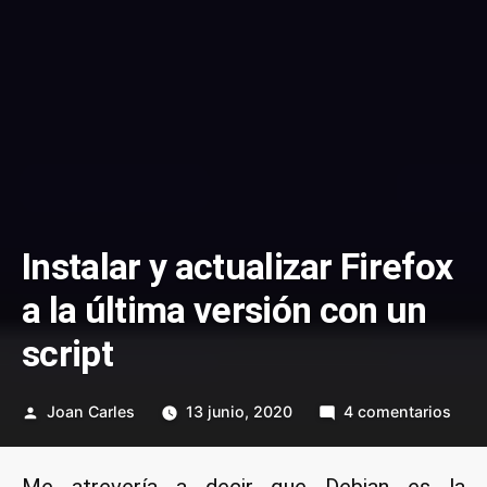
Instalar y actualizar Firefox
a la última versión con un
script
Publicado
en
Joan Carles
13 junio, 2020
4 comentarios
por
Insta
y