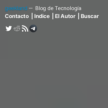
Saltar
geekland
Blog de Tecnología
al
Contacto
Indice
El Autor
Buscar
contenido
Twitter
Reddit
RSS
Telegram