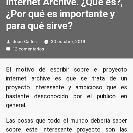
Internet Archive. ¿Qué es?,
¿Por qué es importante y
para qué sirve?
Publicado
Joan Carles
30 octubre, 2016
por
en
12 comentarios
Internet
Archive.
El motivo de escribir sobre el proyecto
¿Qué
internet archive es que se trata de un
es?,
¿Por
proyecto interesante y ambicioso que es
qué
bastante desconocido por el publico en
es
general.
importante
y
Las cosas que todo el mundo debería saber
para
sobre este interesante proyecto son las
qué