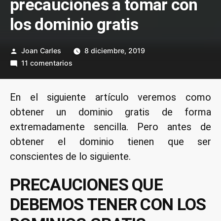
precauciones a tomar con
los dominio gratis
Publicado
Joan Carles
8 diciembre, 2019
por
en
11 comentarios
Obtener
un
En el siguiente artículo veremos como
dominio
obtener un dominio gratis de forma
gratis
y
extremadamente sencilla. Pero antes de
precauciones
obtener el dominio tienen que ser
a
conscientes de lo siguiente.
tomar
con
PRECAUCIONES QUE
los
dominio
DEBEMOS TENER CON LOS
gratis