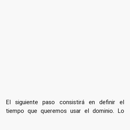
El siguiente paso consistirá en definir el
tiempo que queremos usar el dominio. Lo
mejor que podemos hacer es seleccionar
12
meses
. Una vez transcurridos los 12 meses