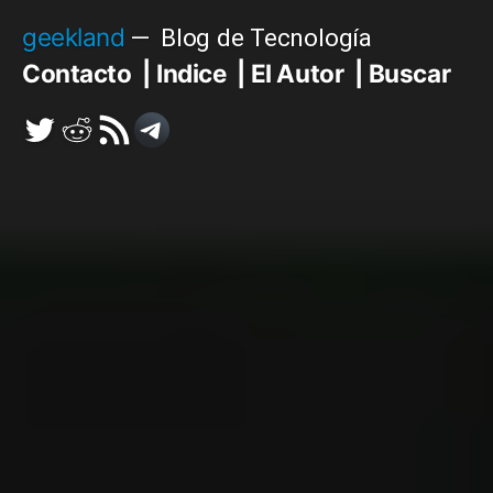
Saltar
geekland
Blog de Tecnología
al
Contacto
Indice
El Autor
Buscar
contenido
Twitter
Reddit
RSS
Telegram