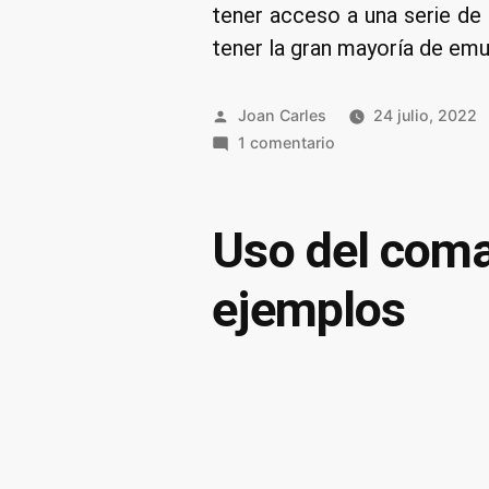
tener acceso a una serie de
tener la gran mayoría de emu
Publicado
Joan Carles
24 julio, 2022
por
en
1 comentario
Atajos
de
teclado
Uso del coma
para
emuladores
ejemplos
de
terminal
en
Linux