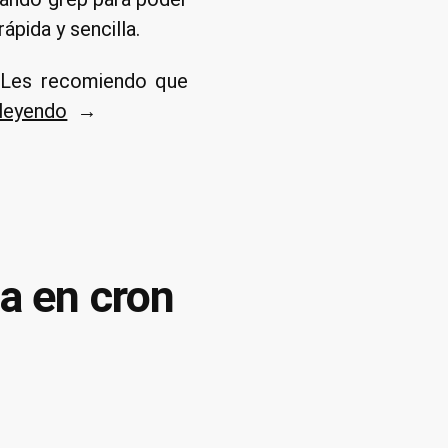
pida y sencilla.
. Les recomiendo que
«Uso
 leyendo
del
comando
grep
en
Linux
ta en cron
y
UNIX
con
ejemplos»