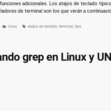
 funciones adicionales. Los atajos de teclado típi
ladores de terminal son los que verán a continuaci
Publicado
Etiquetas:
Linux
atajos de teclado
,
terminal
,
tips
en
ndo grep en Linux y UN