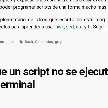
a poder programar scripts de una forma mucho más rá
plementario de otros que escrito en este blog
ículos para aprender a usar
awk
,
sed
,
cut
y
tr
.
Seguir
Publicado
Etiquetas:
Linux
Bash
,
Comandos
,
grep
en
e un script no se ejecu
 terminal