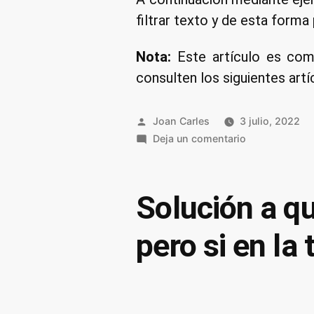
filtrar texto y de esta form
Nota:
Este artículo es com
consulten los siguientes art
Publicado
Joan Carles
3 julio, 2022
por
en
Deja un comentario
Uso
del
comando
Solución a qu
grep
en
pero si en la
Linux
y
UNIX
con
ejemplos