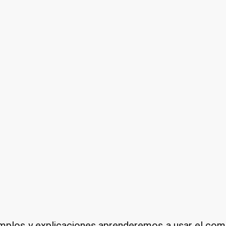
mplos y explicaciones aprenderemos a usar el co