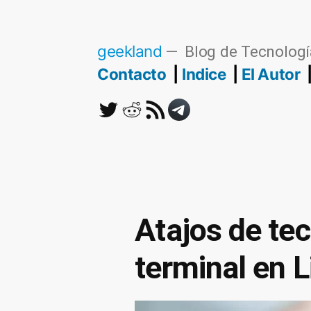
Saltar
al
geekland
Blog de Tecnologí
contenido
Contacto
Indice
El Autor
Twitter
Reddit
RSS
Telegram
Atajos de te
terminal en L