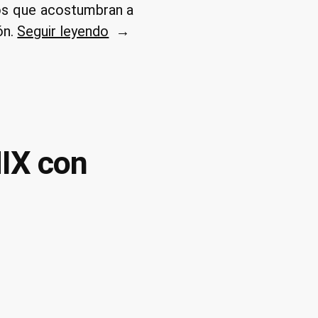
cos que acostumbran a
«Atajos
ón.
Seguir leyendo
de
teclado
para
emuladores
de
IX con
terminal
en
Linux»