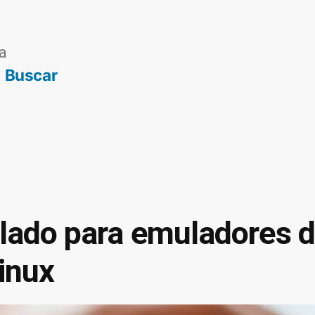
a
Buscar
clado para emuladores 
inux