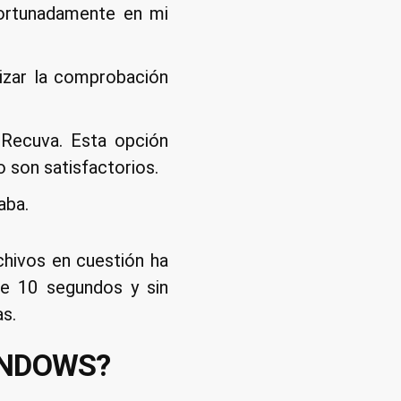
fortunadamente en mi
en
Windows
lizar la comprobación
 Recuva. Esta opción
 son satisfactorios.
aba.
rchivos en cuestión ha
de 10 segundos y sin
as.
INDOWS?