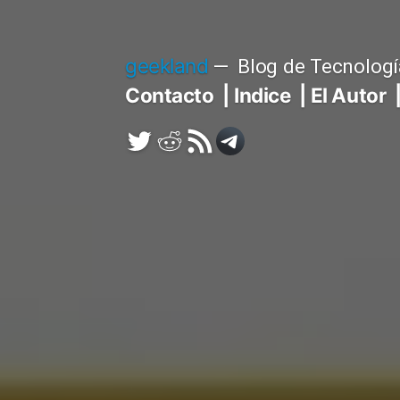
Saltar
al
geekland
Blog de Tecnologí
contenido
Contacto
Indice
El Autor
Twitter
Reddit
RSS
Telegram