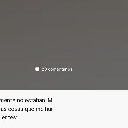
en
20 comentarios
Recuperar
archivos
borrados
sin
mente no estaban. Mi
programas
eras cosas que me han
y
ientes:
al
instante