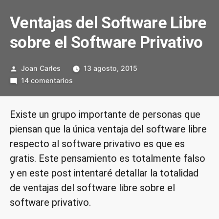
Ventajas del Software Libre
sobre el Software Privativo
Publicado
Joan Carles
13 agosto, 2015
por
en
14 comentarios
Ventajas
del
Existe un grupo importante de personas que
Software
piensan que la única ventaja del software libre
Libre
sobre
respecto al software privativo es que es
el
gratis. Este pensamiento es totalmente falso
Software
y en este post intentaré detallar la totalidad
Privativo
de ventajas del software libre sobre el
software privativo.