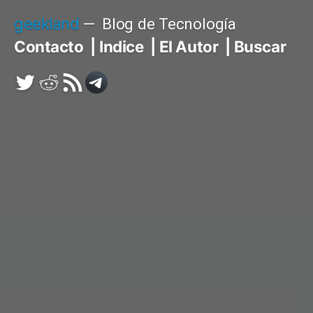
Saltar
geekland
Blog de Tecnología
al
Contacto
Indice
El Autor
Buscar
contenido
Twitter
Reddit
RSS
Telegram