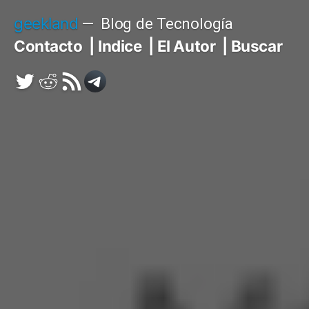
Saltar
geekland
Blog de Tecnología
al
Contacto
Indice
El Autor
Buscar
contenido
Twitter
Reddit
RSS
Telegram