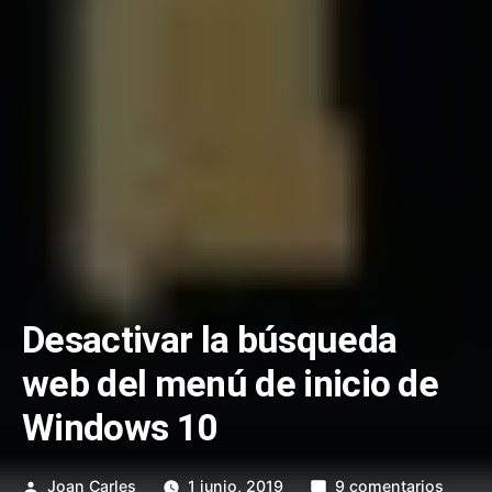
Desactivar la búsqueda
web del menú de inicio de
Windows 10
Publicado
en
Joan Carles
1 junio, 2019
9 comentarios