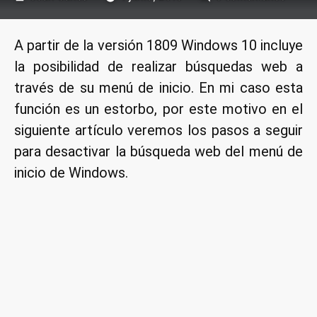
por
Desact
la
A partir de la versión 1809 Windows 10 incluye
búsqu
la posibilidad de realizar búsquedas web a
web
del
través de su menú de inicio. En mi caso esta
menú
función es un estorbo, por este motivo en el
de
siguiente artículo veremos los pasos a seguir
inicio
para desactivar la búsqueda web del menú de
de
inicio de Windows.
Wind
10