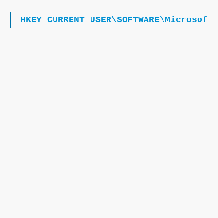
HKEY_CURRENT_USER\SOFTWARE\Microsoft