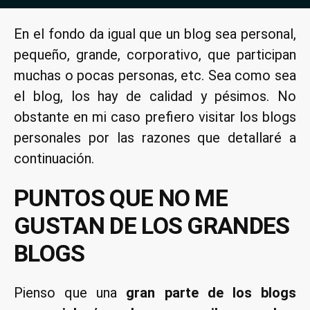
por
Porq
reco
En el fondo da igual que un blog sea personal,
leer
pequeño, grande, corporativo, que participan
blog
pers
muchas o pocas personas, etc. Sea como sea
en
el blog, los hay de calidad y pésimos. No
vez
obstante en mi caso prefiero visitar los blogs
de
personales por las razones que detallaré a
blog
continuación.
come
PUNTOS QUE NO ME
GUSTAN DE LOS GRANDES
BLOGS
Pienso que una
gran parte de los blogs