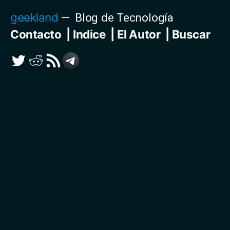
Saltar
geekland
Blog de Tecnología
al
Contacto
Indice
El Autor
Buscar
contenido
Twitter
Reddit
RSS
Telegram