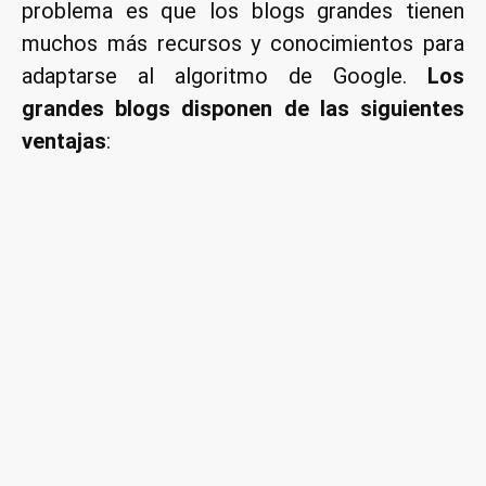
problema es que los blogs grandes tienen
muchos más recursos y conocimientos para
adaptarse al algoritmo de Google.
Los
grandes blogs disponen de las siguientes
ventajas
:
Forman parte de cadenas de blogs
. Los
blogs pertenecientes a una cadena de
blogs se enlazan entre ellos consiguiendo
enlaces de calidad de forma fácil y rápida.
Conseguir enlaces de calidad les aupará
fácilmente en las primeras posiciones del
buscador. Algunas redes de blogs
importantes son ADSL Zone, Univision,
Webedia, etc. Estas redes de blogs