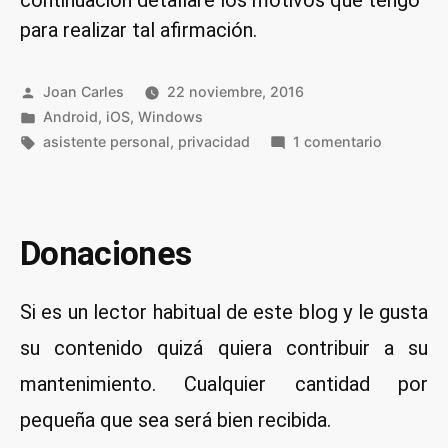
continuación detallaré los motivos que tengo
para realizar tal afirmación.
Publicado
Joan Carles
22 noviembre, 2016
por
Publicado
Android
,
iOS
,
Windows
en
Etiquetas:
en
asistente personal
,
privacidad
1 comentario
¿Por
qué
no
se
Donaciones
usan
asistente
Si es un lector habitual de este blog y le gusta
personal
en
su contenido quizá quiera contribuir a su
Windows
mantenimiento. Cualquier cantidad por
Android
o
pequeña que sea será bien recibida.
iOS?