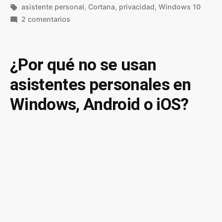
por
Etiquetas:
en
asistente personal
,
Cortana
,
privacidad
,
Windows 10
en
2 comentarios
Desactivar
Cortana
en
¿Por qué no se usan
Windows
asistentes personales en
para
mejorar
Windows, Android o iOS?
nuestra
privacidad