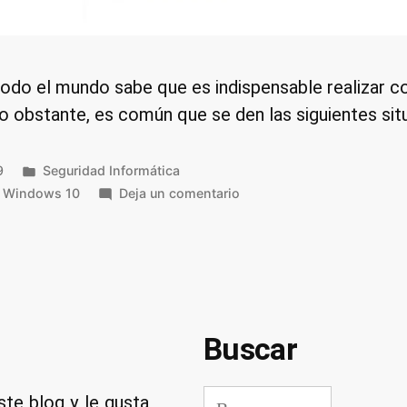
odo el mundo sabe que es indispensable realizar c
o obstante, es común que se den las siguientes sit
Publicado
9
Seguridad Informática
en
en
,
Windows 10
Deja un comentario
Análisis
del
software
de
recuperación
de
Buscar
datos
EaseUS
Buscar:
ste blog y le gusta