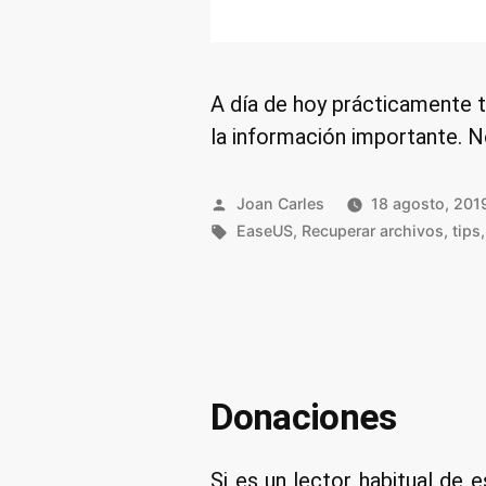
A día de hoy prácticamente t
la información importante. N
Publicado
Joan Carles
18 agosto, 201
por
Etiquetas:
EaseUS
,
Recuperar archivos
,
tips
Donaciones
Si es un lector habitual de e