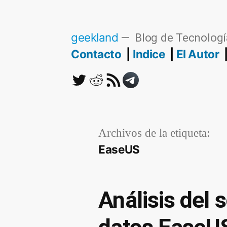
Saltar
al
geekland
Blog de Tecnologí
contenido
Contacto
Indice
El Autor
Twitter
Reddit
RSS
Telegram
Archivos de la etiqueta:
EaseUS
Análisis del 