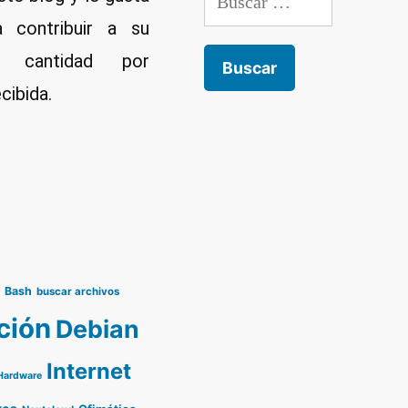
a contribuir a su
er cantidad por
cibida.
o
Bash
buscar archivos
ción
Debian
Internet
Hardware