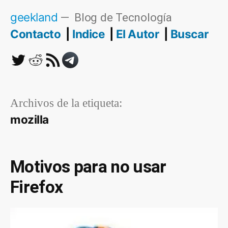
Saltar
geekland
Blog de Tecnología
al
Contacto
Indice
El Autor
Buscar
contenido
Twitter
Reddit
RSS
Telegram
Archivos de la etiqueta:
mozilla
Motivos para no usar
Firefox