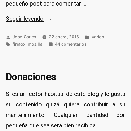
pequeño post para comentar …
«Motivos
Seguir leyendo
para
no
Publicado
Publicado
Joan Carles
22 enero, 2016
Varios
por
Etiquetas:
usar
en
en
firefox
,
mozilla
44 comentarios
Motivos
Firefox»
para
no
usar
Donaciones
Firefox
Si es un lector habitual de este blog y le gusta
su contenido quizá quiera contribuir a su
mantenimiento. Cualquier cantidad por
pequeña que sea será bien recibida.