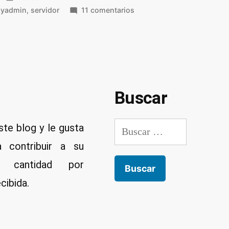
en
en
yadmin
,
servidor
11 comentarios
Instalar
un
servidor
web
LAMP
Buscar
Buscar:
ste blog y le gusta
a contribuir a su
er cantidad por
cibida.