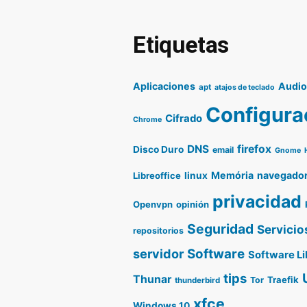
Etiquetas
Aplicaciones
Audi
apt
atajos de teclado
Configura
Cifrado
Chrome
DNS
firefox
Disco Duro
email
Gnome
Memória
navegado
Libreoffice
linux
privacidad
Openvpn
opinión
Seguridad
Servicio
repositorios
servidor
Software
Software Li
tips
Thunar
Traefik
Tor
thunderbird
xfce
Windows 10