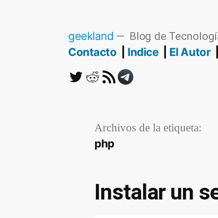
Saltar
al
geekland
Blog de Tecnologí
contenido
Contacto
Indice
El Autor
Twitter
Reddit
RSS
Telegram
Archivos de la etiqueta:
php
Instalar un 