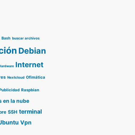
o
Bash
buscar archivos
ción
Debian
Internet
Hardware
res
Ofimática
Nextcloud
Publicidad
Raspbian
s en la nube
terminal
SSH
bre
Ubuntu
Vpn