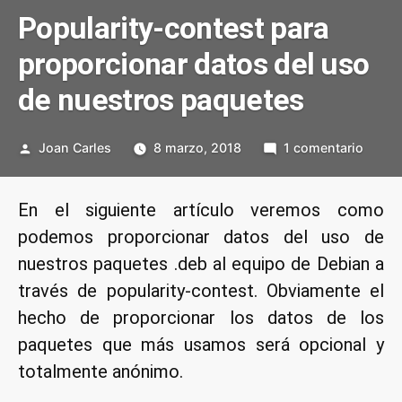
Popularity-contest para
proporcionar datos del uso
de nuestros paquetes
Publicado
en
Joan Carles
8 marzo, 2018
1 comentario
por
Popula
conte
En el siguiente artículo veremos como
para
podemos proporcionar datos del uso de
propo
datos
nuestros paquetes .deb al equipo de Debian a
del
través de popularity-contest. Obviamente el
uso
hecho de proporcionar los datos de los
de
paquetes que más usamos será opcional y
nuest
totalmente anónimo.
paque