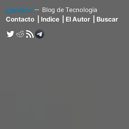
Saltar
geekland
Blog de Tecnología
al
Contacto
Indice
El Autor
Buscar
contenido
Twitter
Reddit
RSS
Telegram