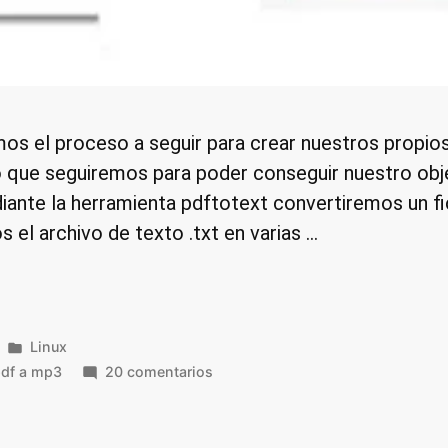
mos el proceso a seguir para crear nuestros propios 
o que seguiremos para poder conseguir nuestro obj
iante la herramienta pdftotext convertiremos un f
 el archivo de texto .txt en varias …
Publicado
Linux
en
en
df a mp3
20 comentarios
Crear
nuestros
propios