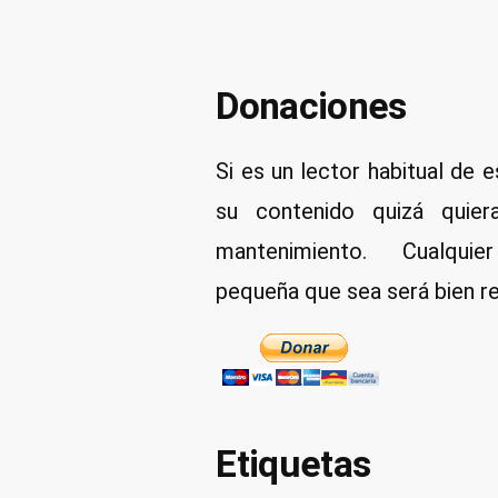
a
partir
de
Donaciones
un
archivo
Si es un lector habitual de e
pdf»
su contenido quizá quier
mantenimiento. Cualqui
pequeña que sea será bien re
Etiquetas