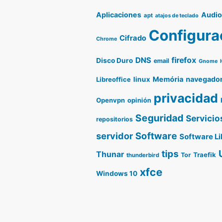
Aplicaciones
Audi
apt
atajos de teclado
Configura
Cifrado
Chrome
DNS
firefox
Disco Duro
email
Gnome
Memória
navegado
Libreoffice
linux
privacidad
Openvpn
opinión
Seguridad
Servicio
repositorios
servidor
Software
Software Li
tips
Thunar
Traefik
Tor
thunderbird
xfce
Windows 10