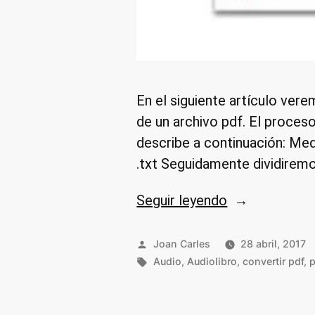
En el siguiente artículo vere
de un archivo pdf. El proces
describe a continuación: Med
.txt Seguidamente dividiremos
«Crear
Seguir leyendo
nuestros
propios
Publicado
Joan Carles
28 abril, 2017
por
Etiquetas:
audiolibros
Audio
,
Audiolibro
,
convertir pdf
,
p
en
mp3