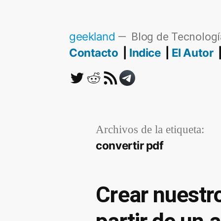
Saltar
al
geekland
Blog de Tecnologí
contenido
Contacto
Indice
El Autor
Twitter
Reddit
RSS
Telegram
Archivos de la etiqueta:
convertir pdf
Crear nuestr