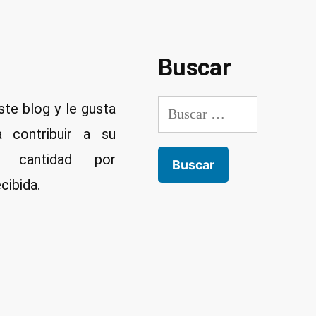
audiolibros
en
mp3
Buscar
a
partir
de
Buscar:
ste blog y le gusta
un
a contribuir a su
archivo
er cantidad por
pdf
cibida.