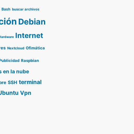
o
Bash
buscar archivos
ción
Debian
Internet
Hardware
res
Ofimática
Nextcloud
Publicidad
Raspbian
s en la nube
terminal
SSH
bre
Ubuntu
Vpn