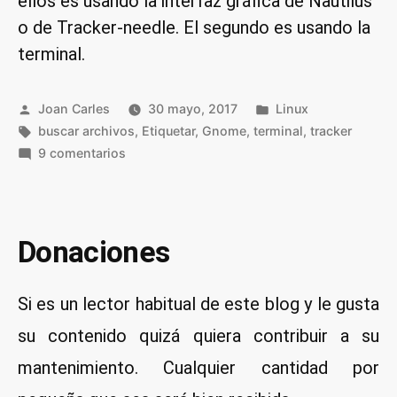
ellos es usando la interfaz gráfica de Nautilus
o de Tracker-needle. El segundo es usando la
terminal.
Publicado
Publicado
Joan Carles
30 mayo, 2017
Linux
por
Etiquetas:
en
buscar archivos
,
Etiquetar
,
Gnome
,
terminal
,
tracker
en
9 comentarios
Etiquetar
archivos
y
carpetas
Donaciones
con
la
Si es un lector habitual de este blog y le gusta
terminal
en
su contenido quizá quiera contribuir a su
Linux
mantenimiento. Cualquier cantidad por