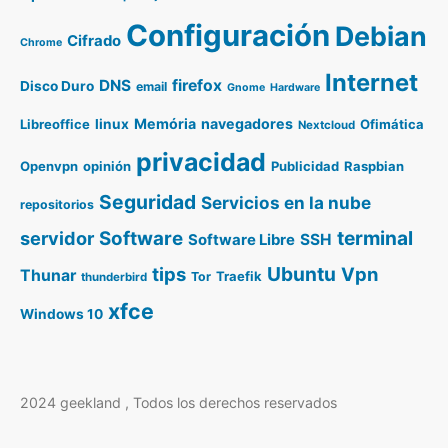
Configuración
Debian
Cifrado
Chrome
Internet
DNS
firefox
Disco Duro
email
Gnome
Hardware
Memória
navegadores
Libreoffice
linux
Ofimática
Nextcloud
privacidad
Openvpn
opinión
Publicidad
Raspbian
Seguridad
Servicios en la nube
repositorios
terminal
servidor
Software
SSH
Software Libre
Ubuntu
tips
Vpn
Thunar
Traefik
Tor
thunderbird
xfce
Windows 10
,