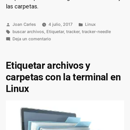
las carpetas.
Publicado
Publicado
Joan Carles
4 julio, 2017
Linux
por
Etiquetas:
en
buscar archivos
,
Etiquetar
,
tracker
,
tracker-needle
en
Deja un comentario
Buscar
archivos
y
Etiquetar archivos y
carpetas
carpetas con la terminal en
mediante
etiquetas
Linux
y
su
contenido