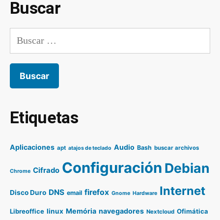
Buscar
Buscar:
Etiquetas
Aplicaciones
Audio
Bash
apt
buscar archivos
atajos de teclado
Configuración
Debian
Cifrado
Chrome
Internet
DNS
firefox
Disco Duro
email
Gnome
Hardware
Memória
navegadores
Libreoffice
linux
Ofimática
Nextcloud