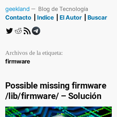
Saltar
geekland
Blog de Tecnología
al
Contacto
Indice
El Autor
Buscar
contenido
Twitter
Reddit
RSS
Telegram
Archivos de la etiqueta:
firmware
Possible missing firmware
/lib/firmware/ – Solución