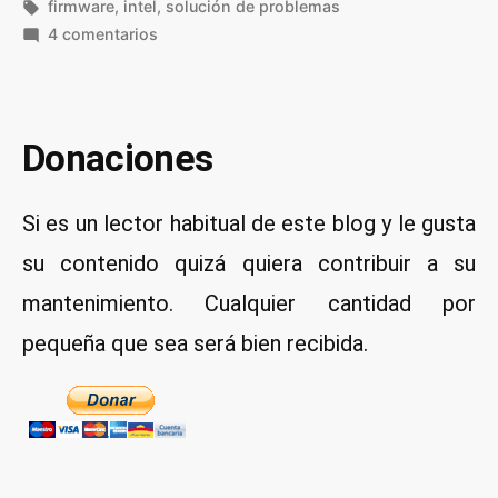
por
Etiquetas:
en
firmware
,
intel
,
solución de problemas
en
4 comentarios
Possible
missing
firmware
/lib/firmware/
Donaciones
–
Solución
Si es un lector habitual de este blog y le gusta
su contenido quizá quiera contribuir a su
mantenimiento. Cualquier cantidad por
pequeña que sea será bien recibida.