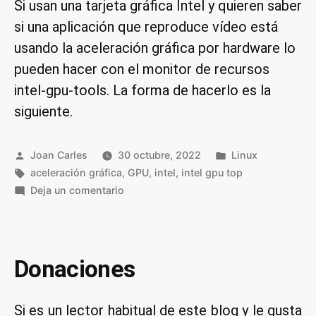
Si usan una tarjeta gráfica Intel y quieren saber
si una aplicación que reproduce vídeo está
usando la aceleración gráfica por hardware lo
pueden hacer con el monitor de recursos
intel-gpu-tools. La forma de hacerlo es la
siguiente.
Publicado
Publicado
Joan Carles
30 octubre, 2022
Linux
por
Etiquetas:
en
aceleración gráfica
,
GPU
,
intel
,
intel gpu top
en
Deja un comentario
Saber
si
usamos
la
Donaciones
aceleración
gráfica
Si es un lector habitual de este blog y le gusta
por