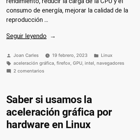
rendimiento, reducir la carga de la CPU y el
consumo de energía, mejorar la calidad de la
reproducción …
«Activar
Seguir leyendo
la
aceleración
Publicado
Publicado
Joan Carles
19 febrero, 2023
Linux
por
Etiquetas:
gráfica
en
aceleración gráfica
,
firefox
,
GPU
,
intel
,
navegadores
en
2 comentarios
por
Activar
hardware
la
en
aceleración
Saber si usamos la
Firefox»
gráfica
aceleración gráfica por
por
hardware
hardware en Linux
en
Firefox