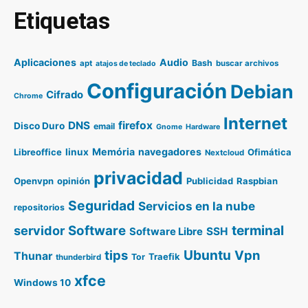
Etiquetas
Aplicaciones
Audio
Bash
apt
buscar archivos
atajos de teclado
Configuración
Debian
Cifrado
Chrome
Internet
DNS
firefox
Disco Duro
email
Gnome
Hardware
Memória
navegadores
Libreoffice
linux
Ofimática
Nextcloud
privacidad
Openvpn
opinión
Publicidad
Raspbian
Seguridad
Servicios en la nube
repositorios
terminal
servidor
Software
SSH
Software Libre
Ubuntu
tips
Vpn
Thunar
Traefik
Tor
thunderbird
xfce
Windows 10