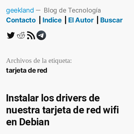
Saltar
geekland
Blog de Tecnología
al
Contacto
Indice
El Autor
Buscar
contenido
Twitter
Reddit
RSS
Telegram
Archivos de la etiqueta:
tarjeta de red
Instalar los drivers de
nuestra tarjeta de red wifi
en Debian