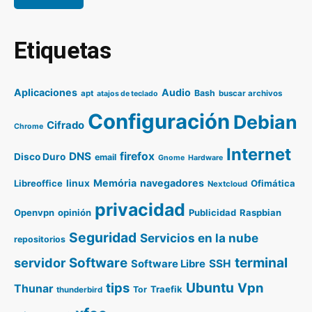
Etiquetas
Aplicaciones
Audio
Bash
apt
buscar archivos
atajos de teclado
Configuración
Debian
Cifrado
Chrome
Internet
DNS
firefox
Disco Duro
email
Gnome
Hardware
Memória
navegadores
Libreoffice
linux
Ofimática
Nextcloud
privacidad
Openvpn
opinión
Publicidad
Raspbian
Seguridad
Servicios en la nube
repositorios
terminal
servidor
Software
SSH
Software Libre
Ubuntu
tips
Vpn
Thunar
Traefik
Tor
thunderbird