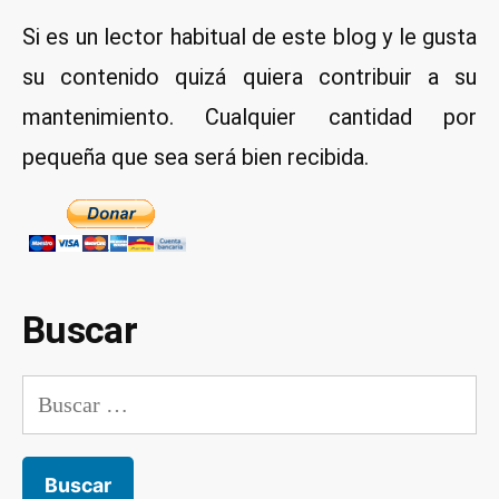
tarjeta
Debian»
Si es un lector habitual de este blog y le gusta
de
red
su contenido quizá quiera contribuir a su
wifi
mantenimiento. Cualquier cantidad por
en
Debian
pequeña que sea será bien recibida.
Buscar
Buscar: