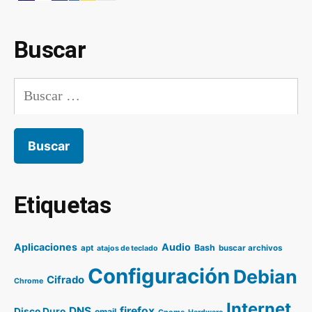
Buscar
Buscar:
Etiquetas
Aplicaciones
Audio
Bash
apt
buscar archivos
atajos de teclado
Configuración
Debian
Cifrado
Chrome
Internet
DNS
firefox
Disco Duro
email