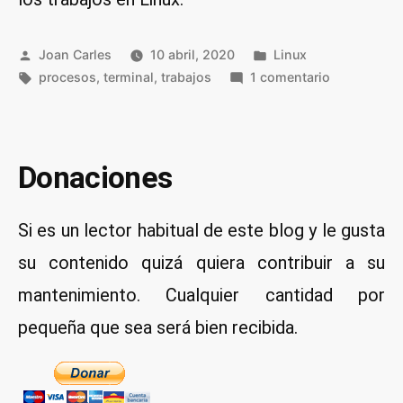
Publicado
Publicado
Joan Carles
10 abril, 2020
Linux
por
Etiquetas:
en
en
procesos
,
terminal
,
trabajos
1 comentario
Gestionar
trabajos
en
Linux
Donaciones
desde
la
Si es un lector habitual de este blog y le gusta
terminal
con
su contenido quizá quiera contribuir a su
jobs,
mantenimiento. Cualquier cantidad por
fg,
bg,
pequeña que sea será bien recibida.
disown
y
kill