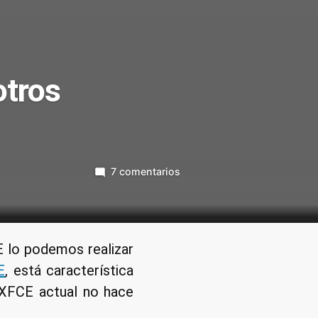
otros
en
7 comentarios
Terminal
desplegable
en
XFCE
 lo podemos realizar
y
E
, está característica
en
o XFCE actual no hace
otros
entornos