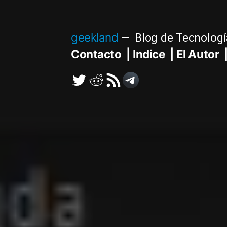
Saltar
al
geekland
Blog de Tecnologí
contenido
Contacto
Indice
El Autor
Twitter
Reddit
RSS
Telegram