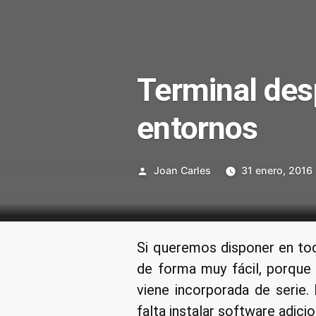
Terminal des
entornos
Publicado
Joan Carles
31 enero, 2016
por
Si queremos disponer en to
de forma muy fácil, porque a
viene incorporada de serie.
falta instalar software adici