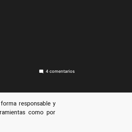
en
4 comentarios
Motivos
para
usar
un
e forma responsable y
bloqueador
erramientas como por
de
publicidad
o