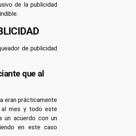
ivo de la publicidad
Adblock
ndible.
LICIDAD
queador de publicidad
iante que al
ia eran prácticamente
s al mes y todo este
a un acuerdo con un
tiendo en este caso