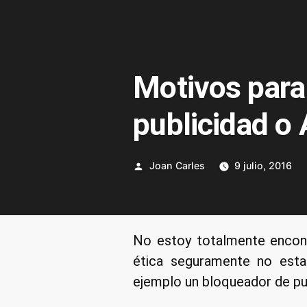
Motivos para
publicidad o
Publicado
Joan Carles
9 julio, 2016
por
No estoy totalmente encontr
ética seguramente no esta
ejemplo un bloqueador de pub