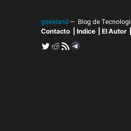
Saltar
al
geekland
Blog de Tecnologí
contenido
Contacto
Indice
El Autor
Twitter
Reddit
RSS
Telegram