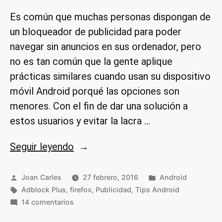
Es común que muchas personas dispongan de
un bloqueador de publicidad para poder
navegar sin anuncios en sus ordenador, pero
no es tan común que la gente aplique
prácticas similares cuando usan su dispositivo
móvil Android porqué las opciones son
menores. Con el fin de dar una solución a
estos usuarios y evitar la lacra …
«Navegar
Seguir leyendo
sin
anuncios
Publicado
Publicado
Joan Carles
27 febrero, 2016
Android
por
Etiquetas:
en
en
Adblock Plus
,
firefox
,
Publicidad
,
Tips Android
en
14 comentarios
Android»
Navegar