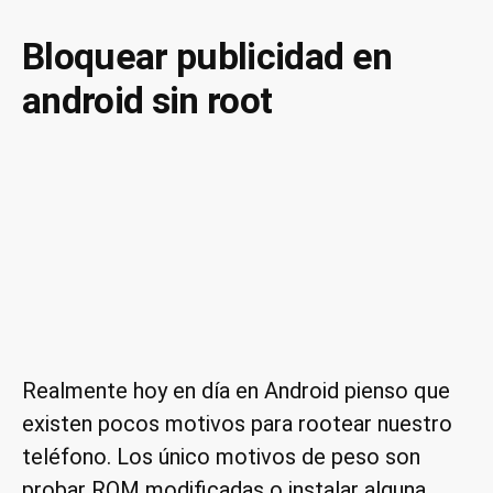
sin
anuncios
Bloquear publicidad en
en
android sin root
Android
Realmente hoy en día en Android pienso que
existen pocos motivos para rootear nuestro
teléfono. Los único motivos de peso son
probar ROM modificadas o instalar alguna