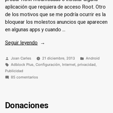
aplicación que requiera de acceso Root. Otro
de los motivos que se me podría ocurrir es la
bloquear los molestos anuncios que aparecen
en algunas apps y cuando …
«Bloquear
Seguir leyendo
publicidad
en
Publicado
Publicado
Joan Carles
21 diciembre, 2013
Android
por
Etiquetas:
android
en
Adblock Plus
,
Configuración
,
Internet
,
privacidad
,
Publicidad
sin
en
85 comentarios
root»
Bloquear
publicidad
en
android
Donaciones
sin