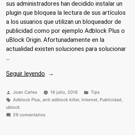
sus administradores han decidido instalar un
plugin que bloquea la lectura de sus artículos
a los usuarios que utilizan un bloqueador de
publicidad como por ejemplo Adblock Plus o
uBlock Origin. Afortunadamente en la
actualidad existen soluciones para solucionar
…
«Evitar
Seguir leyendo
la
detección
Publicado
Publicado
Joan Carles
16 julio, 2016
Tips
por
Etiquetas:
de
en
Adblock Plus
,
anti adblock killer
,
Internet
,
Publicidad
,
ublock
nuestro
en
29 comentarios
adblock
Evitar
con
la