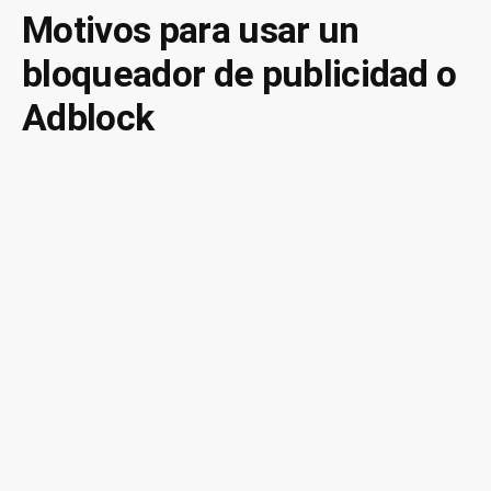
origin
Motivos para usar un
en
bloqueador de publicidad o
Chrome
y
Adblock
en
Firefox