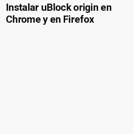
anti
detección
Instalar uBlock origin en
adblock
de
Chrome y en Firefox
nuestro
killer»
adblock
con
anti
adblock
killer