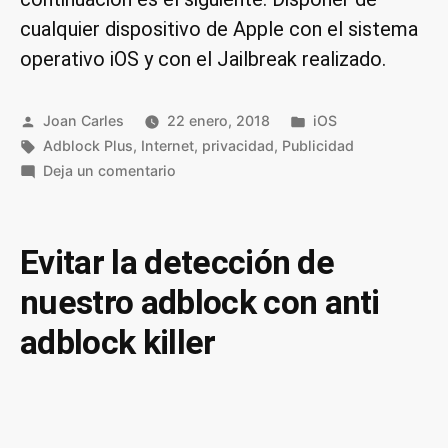
cualquier dispositivo de Apple con el sistema
operativo iOS y con el Jailbreak realizado.
Publicado
Publicado
Joan Carles
22 enero, 2018
iOS
por
Etiquetas:
en
Adblock Plus
,
Internet
,
privacidad
,
Publicidad
en
Deja un comentario
Eliminar
la
publicidad
Evitar la detección de
en
nuestro adblock con anti
un
iPhone
adblock killer
o
iPad
mediante
el
archivo