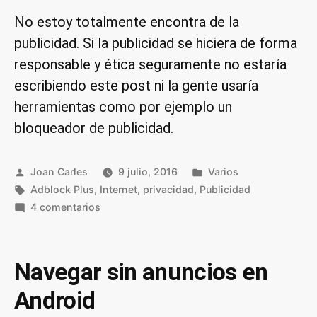
No estoy totalmente encontra de la
publicidad. Si la publicidad se hiciera de forma
responsable y ética seguramente no estaría
escribiendo este post ni la gente usaría
herramientas como por ejemplo un
bloqueador de publicidad.
Publicado
Publicado
Joan Carles
9 julio, 2016
Varios
por
Etiquetas:
en
Adblock Plus
,
Internet
,
privacidad
,
Publicidad
en
4 comentarios
Motivos
para
usar
Navegar sin anuncios en
un
Android
bloqueador
de