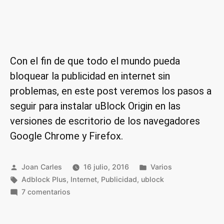
Con el fin de que todo el mundo pueda
bloquear la publicidad en internet sin
problemas, en este post veremos los pasos a
seguir para instalar uBlock Origin en las
versiones de escritorio de los navegadores
Google Chrome y Firefox.
Publicado
Publicado
Joan Carles
16 julio, 2016
Varios
por
Etiquetas:
en
Adblock Plus
,
Internet
,
Publicidad
,
ublock
en
7 comentarios
Instalar
uBlock