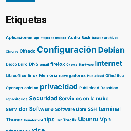
Etiquetas
Aplicaciones
Audio
Bash
apt
buscar archivos
atajos de teclado
Configuración
Debian
Cifrado
Chrome
Internet
DNS
firefox
Disco Duro
email
Gnome
Hardware
Memória
navegadores
Libreoffice
linux
Ofimática
Nextcloud
privacidad
Openvpn
opinión
Publicidad
Raspbian
Seguridad
Servicios en la nube
repositorios
terminal
servidor
Software
SSH
Software Libre
Ubuntu
tips
Vpn
Thunar
Traefik
Tor
thunderbird
xfce
Windows 10