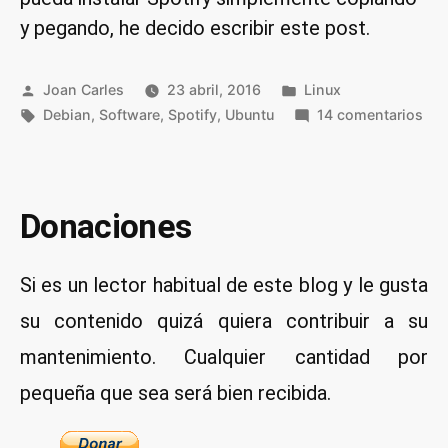
y pegando, he decido escribir este post.
Publicado
Publicado
Joan Carles
23 abril, 2016
Linux
por
Etiquetas:
en
en
Debian
,
Software
,
Spotify
,
Ubuntu
14 comentarios
Inst
Spo
en
Ubu
Donaciones
y
der
Si es un lector habitual de este blog y le gusta
su contenido quizá quiera contribuir a su
mantenimiento. Cualquier cantidad por
pequeña que sea será bien recibida.