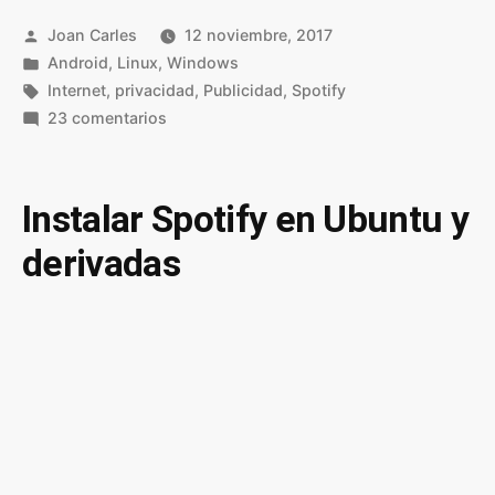
Publicado
Joan Carles
12 noviembre, 2017
por
Publicado
Android
,
Linux
,
Windows
en
Etiquetas:
Internet
,
privacidad
,
Publicidad
,
Spotify
en
23 comentarios
Bloquear
la
publicidad
Instalar Spotify en Ubuntu y
de
derivadas
Spotify
en
Android,
Windows
y
Linux