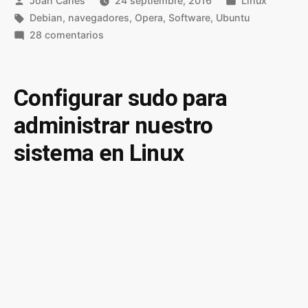
Joan Carles
24 septiembre, 2016
Linux
por
Etiquetas:
en
Debian
,
navegadores
,
Opera
,
Software
,
Ubuntu
en
28 comentarios
Instalar
Opera
en
Configurar sudo para
Debian,
administrar nuestro
Ubuntu
y
sistema en Linux
en
cualquier
distro
Linux