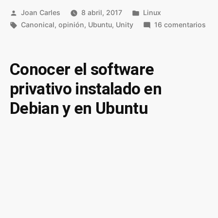
Publicado
Publicado
Joan Carles
8 abril, 2017
Linux
por
Etiquetas:
en
en
Canonical
,
opinión
,
Ubuntu
,
Unity
16 comentarios
Aná
sob
el
Conocer el software
ab
privativo instalado en
de
Uni
Debian y en Ubuntu
la
con
y
Ubu
par
móv