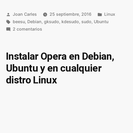
Publicado
Publicado
Joan Carles
25 septiembre, 2016
Linux
por
Etiquetas:
en
beesu
,
Debian
,
gksudo
,
kdesudo
,
sudo
,
Ubuntu
en
2 comentarios
Abrir
aplicaciones
con
Instalar Opera en Debian,
interfaz
Ubuntu y en cualquier
gráfica
como
distro Linux
usuario
root
en
Linux