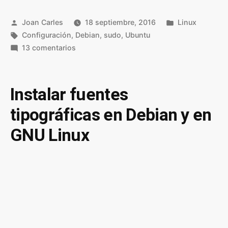
Publicado
Publicado
Joan Carles
18 septiembre, 2016
Linux
por
Etiquetas:
en
Configuración
,
Debian
,
sudo
,
Ubuntu
en
13 comentarios
Configurar
sudo
para
Instalar fuentes
administrar
tipográficas en Debian y en
nuestro
sistema
GNU Linux
en
Linux