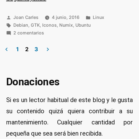
el
tema
Publicado
Publicado
Joan Carles
4 junio, 2016
Linux
por
Etiquetas:
de
en
Debian
,
GTK
,
Iconos
,
Numix
,
Ubuntu
en
2 comentarios
iconos
Instalar
Numix
Paginación
el
1
2
3
en
tema
de
Linux»
de
entradas
iconos
Donaciones
Numix
en
Linux
Si es un lector habitual de este blog y le gusta
su contenido quizá quiera contribuir a su
mantenimiento. Cualquier cantidad por
pequeña que sea será bien recibida.