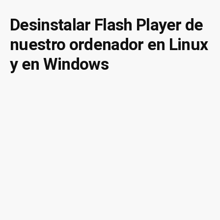
el
software
Desinstalar Flash Player de
privativo
nuestro ordenador en Linux
instalado
en
y en Windows
Debian
y
en
Ubuntu