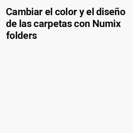
his
Cambiar el color y el diseño
de
de las carpetas con Numix
act
me
folders
apt
ge
y
dp