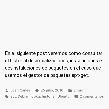
En el siguiente post veremos como consultar
el historial de actualizaciones, instalaciones e
desinstalaciones de paquetes en el caso que
usemos el gestor de paquetes apt-get.
Publicado
Publicado
Joan Carles
25 julio, 2016
Linux
por
Etiquetas:
en
en
apt
,
Debian
,
dpkg
,
historial
,
Ubuntu
2 comentarios
Ve
el