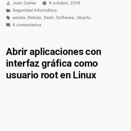
Publicado
Joan Carles
8 octubre, 2016
por
Publicado
Seguridad Informática
en
Etiquetas:
adobe
,
Debian
,
flash
,
Software
,
Ubuntu
en
6 comentarios
Desinstalar
Flash
Player
Abrir aplicaciones con
de
interfaz gráfica como
nuestro
ordenador
usuario root en Linux
en
Linux
y
en
Windows