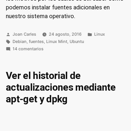
podemos instalar fuentes adicionales en
nuestro sistema operativo.
Publicado
Publicado
Joan Carles
24 agosto, 2016
Linux
por
Etiquetas:
en
Debian
,
fuentes
,
Linux Mint
,
Ubuntu
en
14 comentarios
Instalar
fuentes
tipográficas
Ver el historial de
en
actualizaciones mediante
Debian
y
apt-get y dpkg
en
GNU
Linux