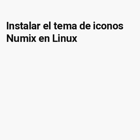
Cambiar
el
color
Instalar el tema de iconos
y
Numix en Linux
el
diseño
de
las
carpetas
con
Numix
folders