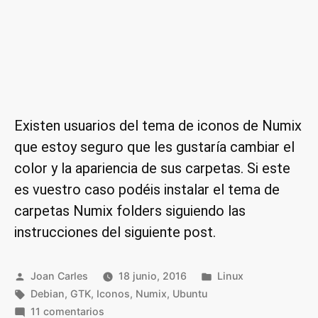
Existen usuarios del tema de iconos de Numix
que estoy seguro que les gustaría cambiar el
color y la apariencia de sus carpetas. Si este
es vuestro caso podéis instalar el tema de
carpetas Numix folders siguiendo las
instrucciones del siguiente post.
Publicado
Publicado
Joan Carles
18 junio, 2016
Linux
por
Etiquetas:
en
Debian
,
GTK
,
Iconos
,
Numix
,
Ubuntu
en
11 comentarios